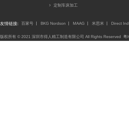
定制车床加工
友情链接:
百家号
BKG Nordson
MAAG
米思米
Direct Ind
版权所有 © 2021 深圳市得人精工制造有限公司 All Rights Reserved
粤I