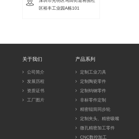
深圳市光明区马田街道将围社
区裕丰工业园A栋101
关于我们
产品系列
公司简介
定制工业刀具
发展历程
定制陶瓷零件
资质证书
定制钨钢零件
工厂图片
非标零件定制
精密辊筒同步轮
定制夹头、精密吸嘴
微孔精密加工零件
CNC数控加工