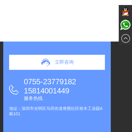
在线交
DRMF
谈
立即咨询
0755-23779182
15814001449
服务热线
地址：深圳市光明区马田街道将围社区裕丰工业园A
栋101