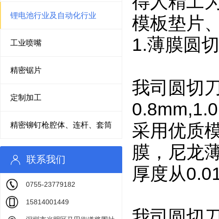
得人精工
锂电池行业及自动化行业
模板垫片
1.薄膜圆
工业喷嘴
精密锯片
我司圆切刀
定制加工
0.8mm,1
采用优质模
精密铆钉枪腔体、连杆、套筒
膜，尼龙
联系我们
厚度从0.0
0755-23779182
15814001449
我司圆切