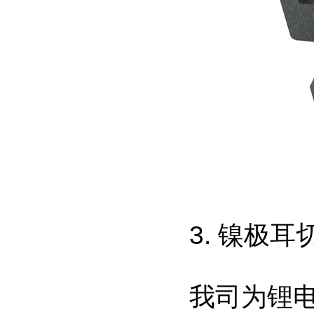
3. 镍极
我司为锂